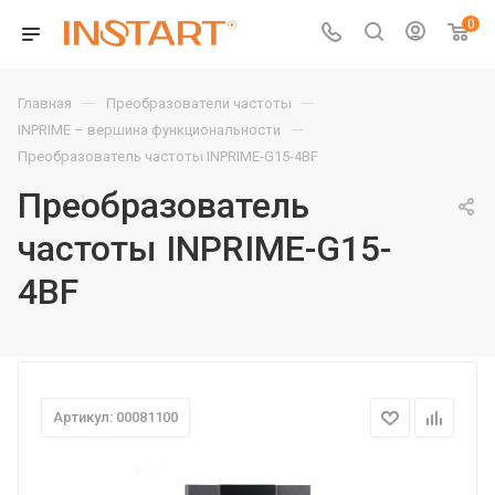
0
—
—
Главная
Преобразователи частоты
—
INPRIME – вершина функциональности
Преобразователь частоты INPRIME-G15-4BF
Преобразователь
частоты INPRIME-G15-
4BF
Артикул: 00081100