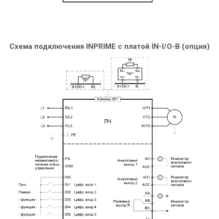
Схема подключения INPRIME c платой IN-I/O-B (опция)