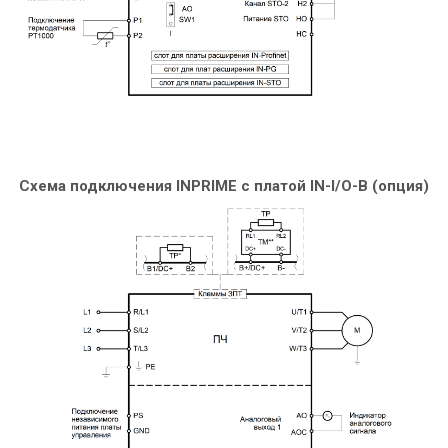
Схема подключения INPRIME c платой IN-I/O-B (опция)