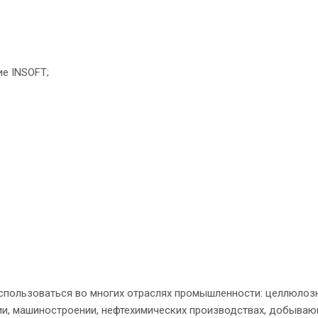
е INSOFT;
использоваться во многих отраслях промышленности: целлюлоз
ии, машиностроении, нефтехимических производствах, добыва