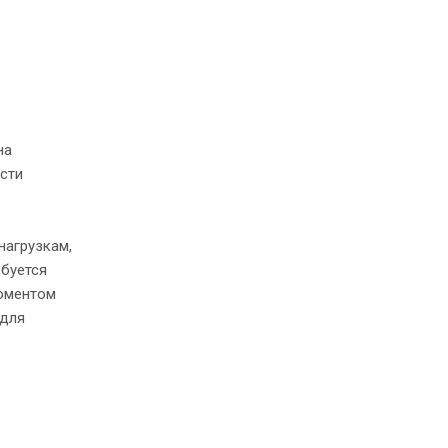
на
сти
нагрузкам,
ебуется
оментом
 для