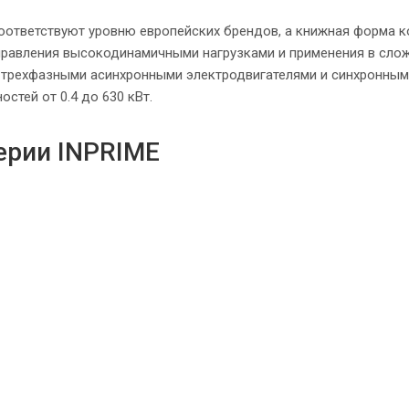
оответствуют уровню европейских брендов, а книжная форма к
правления высокодинамичными нагрузками и применения в сло
я трехфазными асинхронными электродвигателями и синхронны
тей от 0.4 до 630 кВт.
ерии INPRIME