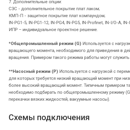
7. Дополнительные опции:
СЗС - дополнительное покрытие плат лаком;
КМП-П - защитное покрытие плат компаундом;
IN-PG1-5, IN-PG1-12, IN-PG4, IN-PG5, IN-Profinet, IN-I/O-A, I
ИПР – индивидуальное проектное решение.
*Общепромышленный режим (G)
Используется с нагруз
вращающего момента, необходимого для приведения в дей
вращения. Примером такого режима работы могут служить
**Насосный режим (P)
Используется с нагрузкой с пере
для которых требуется низкий вращающий момент при низк
более высокий вращающий момент. Типичным примером та
необходимо подбирать по общепромышленному режиму (G);
перекачки вязких жидкостей, вакуумные насосы).
Схемы подключения