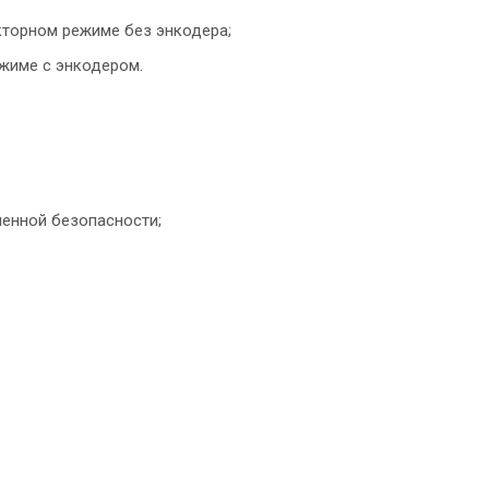
кторном режиме без энкодера;
ежиме с энкодером.
енной безопасности;