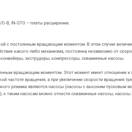
N-I/O-В, IN-STO – платы расширения;
кой с постоянным вращающим моментом. В этом случае величи
ствие какого-либо механизма, постоянна независимо от скоро
 конвейеры, экструдеры, компрессоры, скважинные насосы.
менным вращающим моментом. Этот момент имеет отношение к 
ой частоте вращения, а при увеличении скорости вращения тр
кого режима являются насосы (насосы с высоким пусковым м
 к таким насосам можно отнести скважинные насосы, насосы