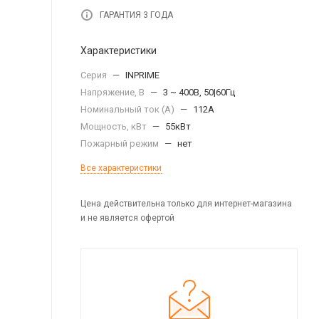
ГАРАНТИЯ 3 ГОДА
Характеристики
Серия
—
INPRIME
Напряжение, В
—
3 ~ 400В, 50|60Гц
Номинальный ток (А)
—
112А
Мощность, кВт
—
55кВт
Пожарный режим
—
нет
Все характеристики
Цена действительна только для интернет-магазина
и не является офертой