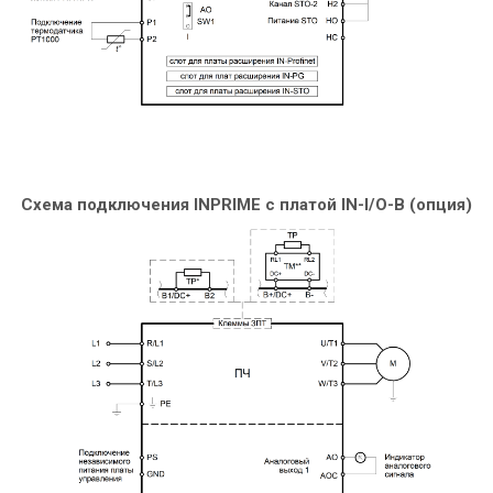
Схема подключения INPRIME c платой IN-I/O-B (опция)