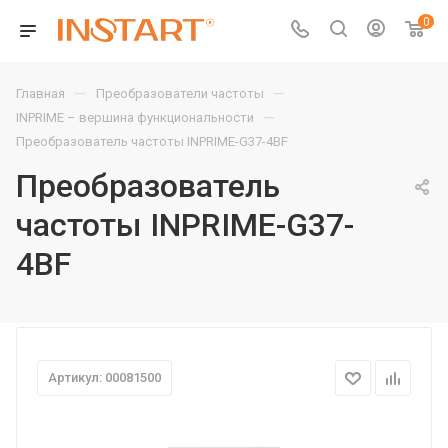
0
—
—
Главная
Преобразователи частоты
—
INPRIME – вершина функциональности
Преобразователь частоты INPRIME-G37-4BF
Преобразователь
частоты INPRIME-G37-
4BF
Артикул: 00081500