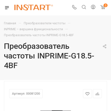
0
—
—
Главная
Преобразователи частоты
—
INPRIME – вершина функциональности
Преобразователь частоты INPRIME-G18.5-4BF
Преобразователь
частоты INPRIME-G18.5-
4BF
Артикул: 00081200