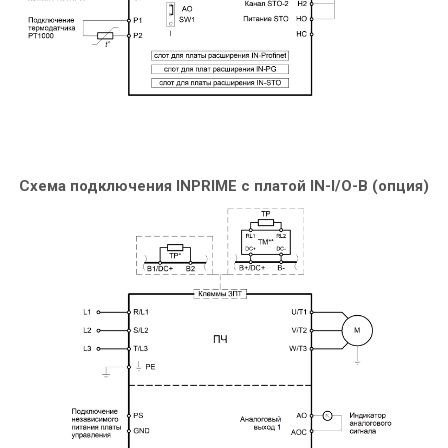
Схема подключения INPRIME c платой IN-I/O-B (опция)