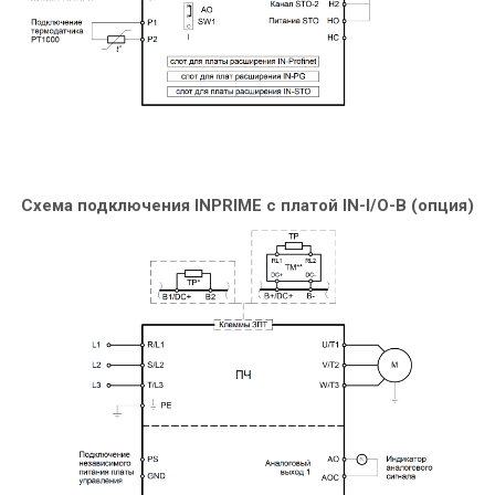
Схема подключения INPRIME c платой IN-I/O-B (опция)