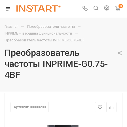
0
—
—
Главная
Преобразователи частоты
—
INPRIME – вершина функциональности
Преобразователь частоты INPRIME-G0.75-4BF
Преобразователь
частоты INPRIME-G0.75-
4BF
Артикул: 00080200