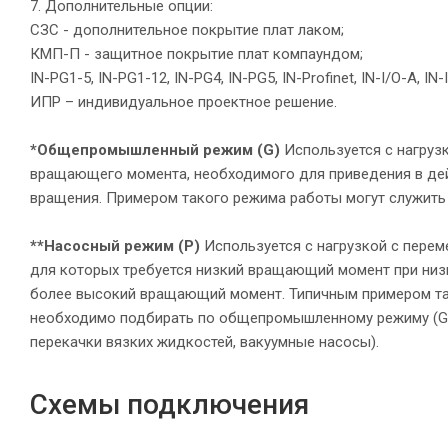
7. Дополнительные опции:
СЗС - дополнительное покрытие плат лаком;
КМП-П - защитное покрытие плат компаундом;
IN-PG1-5, IN-PG1-12, IN-PG4, IN-PG5, IN-Profinet, IN-I/O-A, I
ИПР – индивидуальное проектное решение.
*Общепромышленный режим (G)
Используется с нагруз
вращающего момента, необходимого для приведения в дей
вращения. Примером такого режима работы могут служить
**Насосный режим (P)
Используется с нагрузкой с пере
для которых требуется низкий вращающий момент при низк
более высокий вращающий момент. Типичным примером та
необходимо подбирать по общепромышленному режиму (G);
перекачки вязких жидкостей, вакуумные насосы).
Схемы подключения