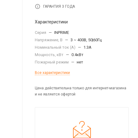
ГАРАНТИЯ 3 ГОДА
Характеристики
Серия
—
INPRIME
Напряжение, В
—
3 ~ 400В, 50|60Гц
Номинальный ток (А)
—
1.3А
Мощность, кВт
—
0.4кВт
Пожарный режим
—
нет
Все характеристики
Цена действительна только для интернет-магазина
и не является офертой