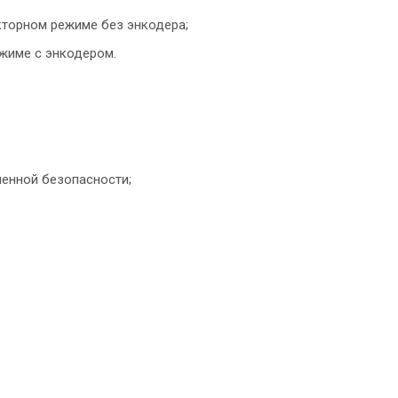
кторном режиме без энкодера;
ежиме с энкодером.
енной безопасности;