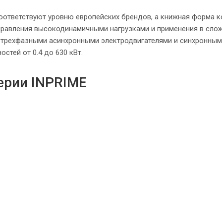
оответствуют уровню европейских брендов, а книжная форма к
правления высокодинамичными нагрузками и применения в сло
я трехфазными асинхронными электродвигателями и синхронны
тей от 0.4 до 630 кВт.
ерии INPRIME