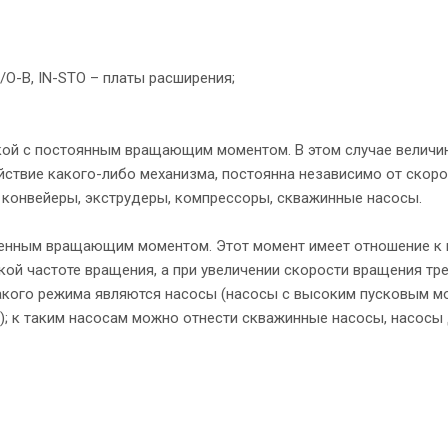
N-I/O-В, IN-STO – платы расширения;
кой с постоянным вращающим моментом. В этом случае величи
ствие какого-либо механизма, постоянна независимо от скоро
 конвейеры, экструдеры, компрессоры, скважинные насосы.
менным вращающим моментом. Этот момент имеет отношение к 
ой частоте вращения, а при увеличении скорости вращения тр
кого режима являются насосы (насосы с высоким пусковым м
 к таким насосам можно отнести скважинные насосы, насосы