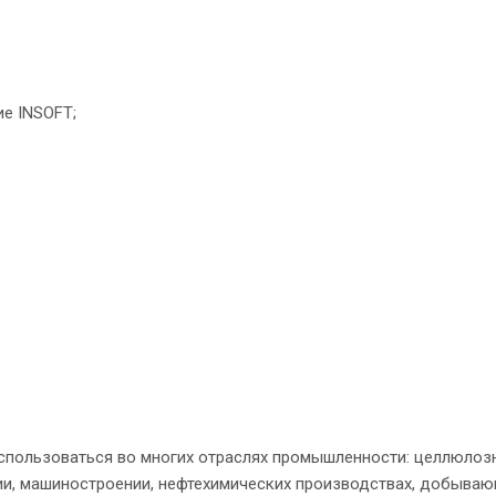
е INSOFT;
использоваться во многих отраслях промышленности: целлюлоз
ии, машиностроении, нефтехимических производствах, добыва