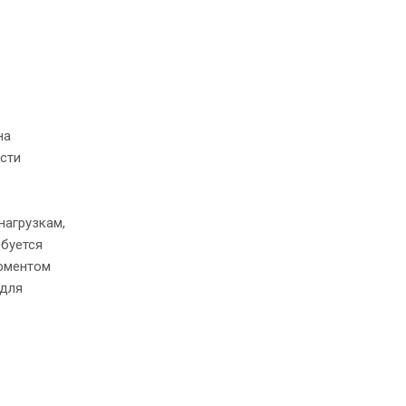
на
сти
нагрузкам,
ебуется
оментом
 для