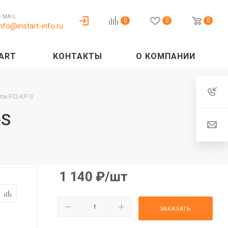
E-MAIL
0
0
0
info@instart-info.ru
ART
КОНТАКТЫ
О КОМПАНИИ
ли FCI-KP-S
-S
1 140
₽
/шт
ЗАКАЗАТЬ